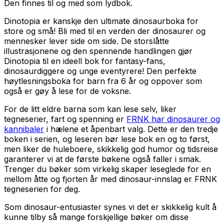
Den finnes til og med som lydbok.
Dinotopia er kanskje den ultimate dinosaurboka for
store og små! Bli med til en verden der dinosaurer og
mennesker lever side om side. De storslåtte
illustrasjonene og den spennende handlingen gjør
Dinotopia til en ideell bok for fantasy-fans,
dinosaurdiggere og unge eventyrere! Den perfekte
høytlesningsboka for barn fra 6 år og oppover som
også er gøy å lese for de voksne.
For de litt eldre barna som kan lese selv, liker
tegneserier, fart og spenning er
FRNK har dinosaurer og
kannibaler
i hælene et åpenbart valg. Dette er den tredje
boken i serien, og leseren bør lese bok en og to først,
men liker de huleboere, skikkelig god humor og tidsreise
garanterer vi at de første bøkene også faller i smak.
Trenger du bøker som virkelig skaper leseglede for en
mellom åtte og fjorten år med dinosaur-innslag er FRNK
tegneserien for deg.
Som dinosaur-entusiaster synes vi det er skikkelig kult å
kunne tilby så mange forskjellige bøker om disse