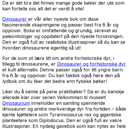
Da er det bra det finnes mange gode bøker der ute som
kan fortelle oss alt det er verdt å vite!
Dinosaurer
er vår aller nyeste bok om disse
fascinerende skapningene og passer best fra 8 år og
oppover. Boka er omfattende og grundig, skrevet av
paleontologer og oppdatert på den nyeste forskningen.
Den er også full av realistiske illustrasjoner så du kan se
hvordan dinosaurene egentlig så ut!
For de som vil lære litt om andre forhistoriske dyr, i
tillegg til dinosaurene, er
Dinosaurer og forhistoriske dyr
et kult alternativ. Denne passer også for litt yngre barn:
fra 6 år og oppover. Du kan faktisk også høre den på
lydbok om du liker det bedre enn fysiske bøker!
Liker du å samle på pene praktbøker? Da er du kanskje
allerede klar over serien Velkommen til museet!
Dinosaurium
inneholder en samling spennende
dinosaurer og andre merkverdige dyr fra fortiden – både
kjente kjøttetere som Tyrannosaurus rex og gigantiske
planteetere som Diplodocus. Den er også full av vakre
illustrasjoner. En nydelig gavebok som kan nytes av hele