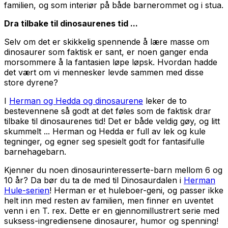
familien, og som interiør på både barnerommet og i stua.
Dra tilbake til dinosaurenes tid ...
Selv om det er skikkelig spennende å lære masse om
dinosaurer som faktisk er sant, er noen ganger enda
morsommere å la fantasien løpe løpsk. Hvordan hadde
det vært om vi mennesker levde sammen med disse
store dyrene?
I
Herman og Hedda og dinosaurene
leker de to
bestevennene så godt at det føles som de faktisk drar
tilbake til dinosaurenes tid! Det er både veldig gøy, og litt
skummelt ... Herman og Hedda er full av lek og kule
tegninger, og egner seg spesielt godt for fantasifulle
barnehagebarn.
Kjenner du noen dinosaurinteresserte-barn mellom 6 og
10 år? Da bør du ta de med til Dinosaurdalen i
Herman
Hule-serien
! Herman er et huleboer-geni, og passer ikke
helt inn med resten av familien, men finner en uventet
venn i en T. rex. Dette er en gjennomillustrert serie med
suksess-ingrediensene dinosaurer, humor og spenning!