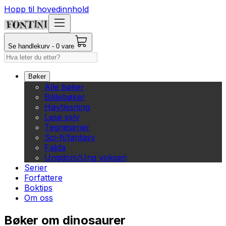
Hopp til hovedinnhold
Se handlekurv - 0 vare
Bøker
Alle bøker
Bildebøker
Høytlesning
Lese selv
Tegneserier
Sci-fi/fantasy
Fakta
Ungdom/Ung voksen
Serier
Forfattere
Boktips
Om oss
Bøker om dinosaurer