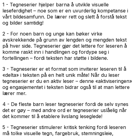
1 - Tegneserier hjelper barna å utvikle visuelle
leseferdighet – noe som er en uvurderlig kompetanse i
vårt bildesamfunn. De lærer rett og slett å forstå tekst
og bilder samtidig!
2 - For noen barn og unge kan bøker virke
avskrekkende på grunn av lengden og mengden tekst
på hver side. Tegneserier gjør det lettere for leseren å
komme raskt inn i handlingen og fordype seg i
fortellingen – fordi teksten har støtte i bildene.
3 - Tegneserier er et format som inviterer leseren til å
«delta» i teksten på en helt unik måte! Når du leser
tegneserier er du en aktiv leser – denne «aktiviseringen»
og engasjementet i teksten bidrar også til at man lettere
lærer mer.
4 - De fleste barn leser tegneserier fordi de selv synes
det er gøy – med andre ord er tegneserier uslåelig når
det kommer til å etablere livslang leseglede!
5 - Tegneserier stimulerer kritisk tenking fordi leseren
må tolke visuelle tegn, fargebruk, stemningsleie,