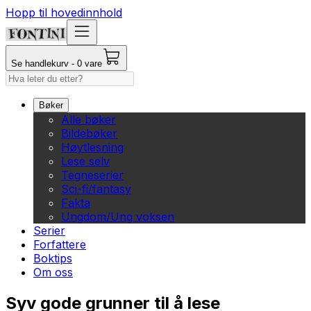
Hopp til hovedinnhold
Se handlekurv - 0 vare
Bøker
Alle bøker
Bildebøker
Høytlesning
Lese selv
Tegneserier
Sci-fi/fantasy
Fakta
Ungdom/Ung voksen
Serier
Forfattere
Boktips
Om oss
Syv gode grunner til å lese