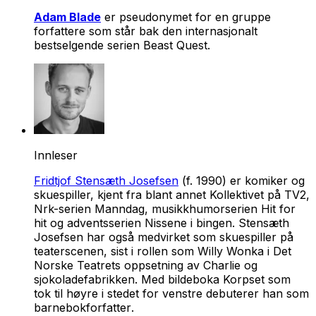
Adam Blade
er pseudonymet for en gruppe
forfattere som står bak den internasjonalt
bestselgende serien
Beast Quest.
Innleser
Fridtjof Stensæth Josefsen
(f. 1990) er komiker og
skuespiller, kjent fra blant annet
Kollektivet
på TV2,
Nrk-serien
Manndag
, musikkhumorserien
Hit for
hit
og adventsserien
Nissene i bingen
. Stensæth
Josefsen har også medvirket som skuespiller på
teaterscenen, sist i rollen som Willy Wonka i Det
Norske Teatrets oppsetning av
Charlie og
sjokoladefabrikken
. Med bildeboka
Korpset som
tok til høyre i stedet for venstre
debuterer han som
barnebokforfatter
.