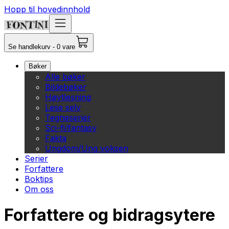
Hopp til hovedinnhold
Se handlekurv - 0 vare
Bøker
Alle bøker
Bildebøker
Høytlesning
Lese selv
Tegneserier
Sci-fi/fantasy
Fakta
Ungdom/Ung voksen
Serier
Forfattere
Boktips
Om oss
Forfattere og bidragsytere