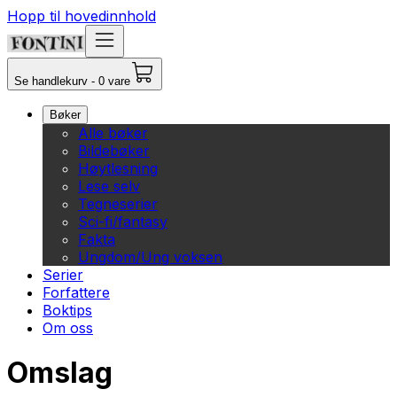
Hopp til hovedinnhold
Se handlekurv - 0 vare
Bøker
Alle bøker
Bildebøker
Høytlesning
Lese selv
Tegneserier
Sci-fi/fantasy
Fakta
Ungdom/Ung voksen
Serier
Forfattere
Boktips
Om oss
Omslag