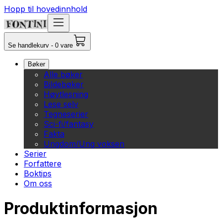
Hopp til hovedinnhold
Se handlekurv - 0 vare
Bøker
Alle bøker
Bildebøker
Høytlesning
Lese selv
Tegneserier
Sci-fi/fantasy
Fakta
Ungdom/Ung voksen
Serier
Forfattere
Boktips
Om oss
Produktinformasjon