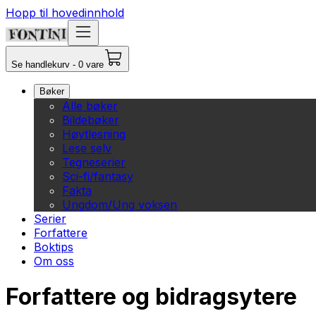
Hopp til hovedinnhold
Se handlekurv - 0 vare
Bøker
Alle bøker
Bildebøker
Høytlesning
Lese selv
Tegneserier
Sci-fi/fantasy
Fakta
Ungdom/Ung voksen
Serier
Forfattere
Boktips
Om oss
Forfattere og bidragsytere