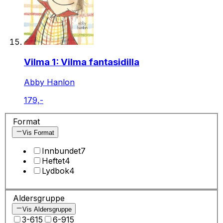
Vilma 1: Vilma fantasidilla
Abby Hanlon
179,-
Format
Vis Format
Innbundet
7
Heftet
4
Lydbok
4
Aldersgruppe
Vis Aldersgruppe
3-6
15
6-9
15