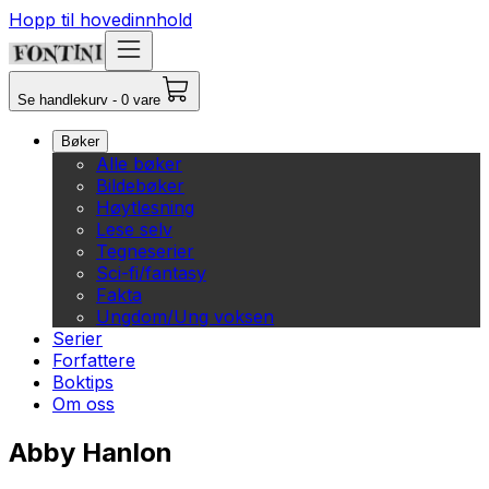
Hopp til hovedinnhold
Se handlekurv - 0 vare
Bøker
Alle bøker
Bildebøker
Høytlesning
Lese selv
Tegneserier
Sci-fi/fantasy
Fakta
Ungdom/Ung voksen
Serier
Forfattere
Boktips
Om oss
Abby Hanlon