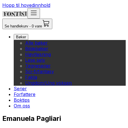
Hopp til hovedinnhold
Se handlekurv - 0 vare
Bøker
Alle bøker
Bildebøker
Høytlesning
Lese selv
Tegneserier
Sci-fi/fantasy
Fakta
Ungdom/Ung voksen
Serier
Forfattere
Boktips
Om oss
Emanuela Pagliari