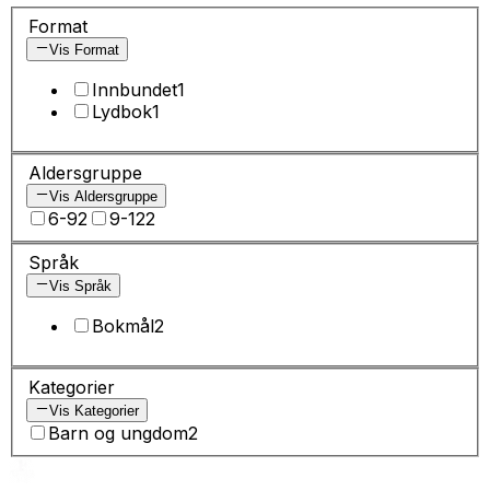
Format
Vis Format
Innbundet
1
Lydbok
1
Aldersgruppe
Vis Aldersgruppe
6-9
2
9-12
2
Språk
Vis Språk
Bokmål
2
Kategorier
Vis Kategorier
Barn og ungdom
2