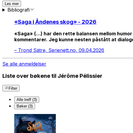
Les mer
Bibliografi
«
Saga i Åndenes skog
» - 2026
«Saga» (…) har den rette balansen mellom humor o
kommentarer. Jeg kunne nesten påstått at dialoge
–
Trond Sätre, Serienett.no, 09.04.2026
Se alle anmeldelser
Liste over bøkene til Jérôme Pélissier
Filter
Alle treff (3)
Bøker (3)