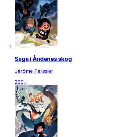
Saga i Åndenes skog
Jérôme Pélissier
299,-