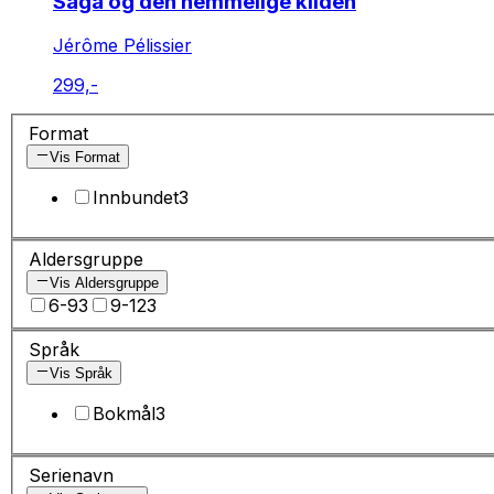
Saga og den hemmelige kilden
Jérôme Pélissier
299,-
Format
Vis Format
Innbundet
3
Aldersgruppe
Vis Aldersgruppe
6-9
3
9-12
3
Språk
Vis Språk
Bokmål
3
Serienavn