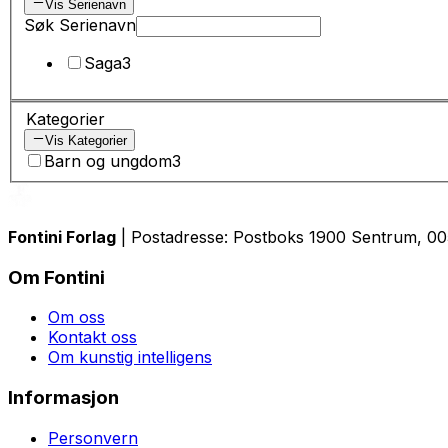
Vis Serienavn
Søk Serienavn
Saga
3
Kategorier
Vis Kategorier
Barn og ungdom
3
Fontini Forlag
| Postadresse: Postboks 1900 Sentrum, 0055
Om Fontini
Om oss
Kontakt oss
Om kunstig intelligens
Informasjon
Personvern