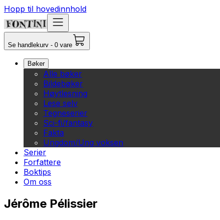
Hopp til hovedinnhold
Se handlekurv - 0 vare
Bøker
Alle bøker
Bildebøker
Høytlesning
Lese selv
Tegneserier
Sci-fi/fantasy
Fakta
Ungdom/Ung voksen
Serier
Forfattere
Boktips
Om oss
Jérôme Pélissier