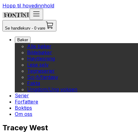
Hopp til hovedinnhold
Se handlekurv - 0 vare
Bøker
Alle bøker
Bildebøker
Høytlesning
Lese selv
Tegneserier
Sci-fi/fantasy
Fakta
Ungdom/Ung voksen
Serier
Forfattere
Boktips
Om oss
Tracey West