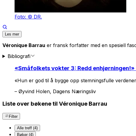
Foto: © DR.
Les mer
Véronique Barrau
er fransk forfatter med en spesiell fas
Bibliografi
«
Småfolkets vokter 3: Redd enhjørningen!
»
«Hun er god til å bygge opp stemningsfulle verdener
–
Øyvind Holen, Dagens Næringsliv
Liste over bøkene til Véronique Barrau
Filter
Alle treff (4)
Bøker (4)