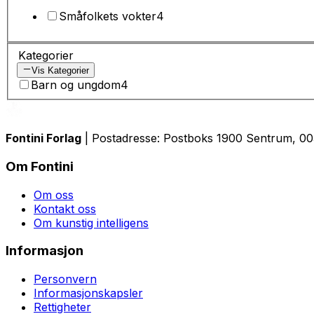
Småfolkets vokter
4
Kategorier
Vis Kategorier
Barn og ungdom
4
Fontini Forlag
| Postadresse: Postboks 1900 Sentrum, 0055
Om Fontini
Om oss
Kontakt oss
Om kunstig intelligens
Informasjon
Personvern
Informasjonskapsler
Rettigheter