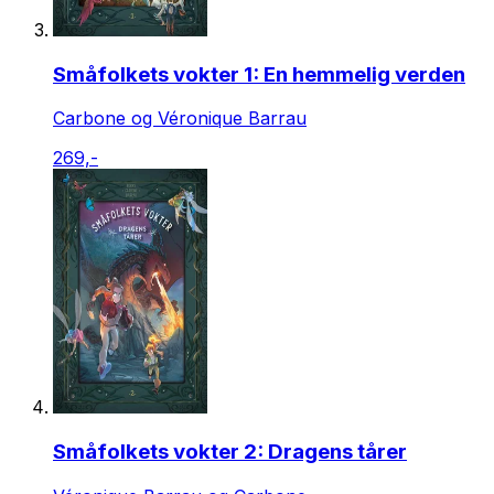
Småfolkets vokter 1: En hemmelig verden
Carbone og Véronique Barrau
269,-
Småfolkets vokter 2: Dragens tårer