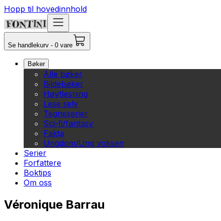
Hopp til hovedinnhold
Se handlekurv - 0 vare
Bøker
Alle bøker
Bildebøker
Høytlesning
Lese selv
Tegneserier
Sci-fi/fantasy
Fakta
Ungdom/Ung voksen
Serier
Forfattere
Boktips
Om oss
Véronique Barrau