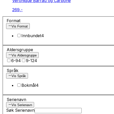
Véronique Barrau og Carbone
269,-
Format
Vis Format
Innbundet
4
Aldersgruppe
Vis Aldersgruppe
6-9
4
9-12
4
Språk
Vis Språk
Bokmål
4
Serienavn
Vis Serienavn
Søk Serienavn