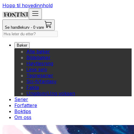
Hopp til hovedinnhold
Se handlekurv - 0 vare
Bøker
Alle bøker
Bildebøker
Høytlesning
Lese selv
Tegneserier
Sci-fi/fantasy
Fakta
Ungdom/Ung voksen
Serier
Forfattere
Boktips
Om oss