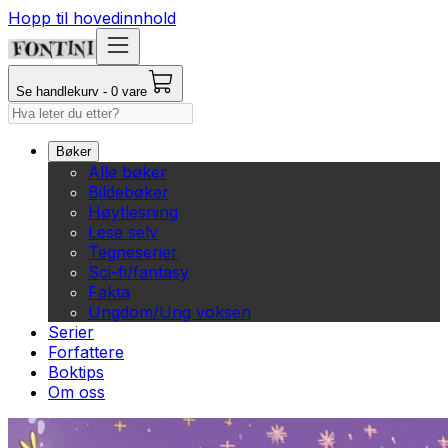
Hopp til hovedinnhold
Se handlekurv - 0 vare
Bøker
Alle bøker
Bildebøker
Høytlesning
Lese selv
Tegneserier
Sci-fi/fantasy
Fakta
Ungdom/Ung voksen
Serier
Forfattere
Boktips
Om oss