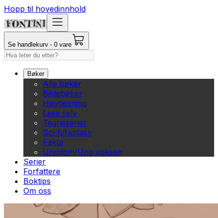
Hopp til hovedinnhold
Se handlekurv - 0 vare
Bøker
Alle bøker
Bildebøker
Høytlesning
Lese selv
Tegneserier
Sci-fi/fantasy
Fakta
Ungdom/Ung voksen
Serier
Forfattere
Boktips
Om oss