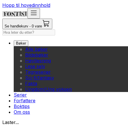
Hopp til hovedinnhold
Se handlekurv - 0 vare
Bøker
Alle bøker
Bildebøker
Høytlesning
Lese selv
Tegneserier
Sci-fi/fantasy
Fakta
Ungdom/Ung voksen
Serier
Forfattere
Boktips
Om oss
Laster...