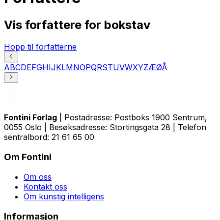
Vis forfattere for bokstav
Hopp til forfatterne
A
B
C
D
E
F
G
H
I
J
K
L
M
N
O
P
Q
R
S
T
U
V
W
X
Y
Z
Æ
Ø
Å
Fontini Forlag
| Postadresse: Postboks 1900 Sentrum,
0055 Oslo | Besøksadresse: Stortingsgata 28 | Telefon
sentralbord: 21 61 65 00
Om Fontini
Om oss
Kontakt oss
Om kunstig intelligens
Informasjon