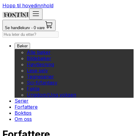
Hopp til hovedinnhold
Se handlekurv - 0 vare
Bøker
Alle bøker
Bildebøker
Høytlesning
Lese selv
Tegneserier
Sci-fi/fantasy
Fakta
Ungdom/Ung voksen
Serier
Forfattere
Boktips
Om oss
Forfattere