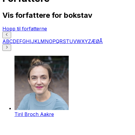
Vis forfattere for bokstav
Hopp til forfatterne
A
B
C
D
E
F
G
H
I
J
K
L
M
N
O
P
Q
R
S
T
U
V
W
X
Y
Z
Æ
Ø
Å
Tiril Broch Aakre