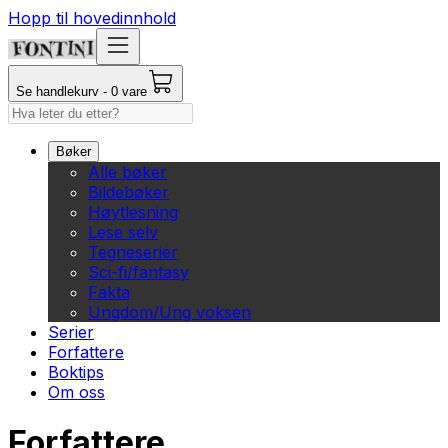
Hopp til hovedinnhold
Se handlekurv - 0 vare
Bøker
Alle bøker
Bildebøker
Høytlesning
Lese selv
Tegneserier
Sci-fi/fantasy
Fakta
Ungdom/Ung voksen
Serier
Forfattere
Boktips
Om oss
Forfattere