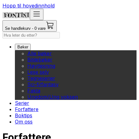
Hopp til hovedinnhold
Se handlekurv - 0 vare
Bøker
Alle bøker
Bildebøker
Høytlesning
Lese selv
Tegneserier
Sci-fi/fantasy
Fakta
Ungdom/Ung voksen
Serier
Forfattere
Boktips
Om oss
Forfattere