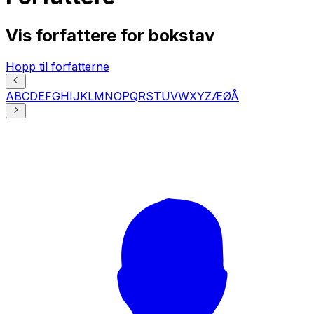
Vis forfattere for bokstav
Hopp til forfatterne
A
B
C
D
E
F
G
H
I
J
K
L
M
N
O
P
Q
R
S
T
U
V
W
X
Y
Z
Æ
Ø
Å