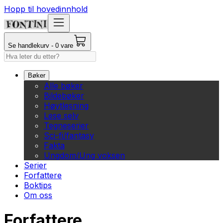
Hopp til hovedinnhold
Se handlekurv - 0 vare
Bøker
Alle bøker
Bildebøker
Høytlesning
Lese selv
Tegneserier
Sci-fi/fantasy
Fakta
Ungdom/Ung voksen
Serier
Forfattere
Boktips
Om oss
Forfattere