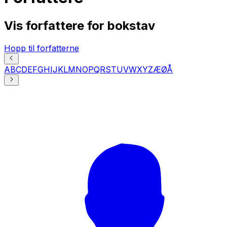
Vis forfattere for bokstav
Hopp til forfatterne
A
B
C
D
E
F
G
H
I
J
K
L
M
N
O
P
Q
R
S
T
U
V
W
X
Y
Z
Æ
Ø
Å